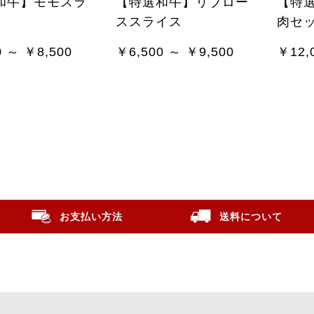
和牛】モモスラ
【特選和牛】リブロー
【特
ススライス
肉セ
0 ～ ￥8,500
￥6,500 ～ ￥9,500
￥12,
お支払い方法
送料について