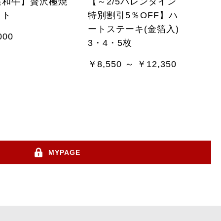
選和牛】贅沢極焼
【～2/5バレンタイン
ット
特別割引5％OFF】ハ
ートステーキ(金箔入)
000
3・4・5枚
￥8,550 ～ ￥12,350
MYPAGE