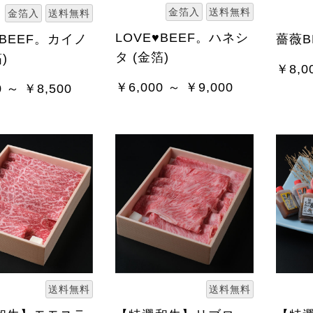
金箔入
送料無料
金箔入
送料無料
LOVE♥BEEF。ハネシ
♥BEEF。カイノ
薔薇B
タ (金箔)
)
￥8,0
￥6,000 ～ ￥9,000
0 ～ ￥8,500
送料無料
送料無料